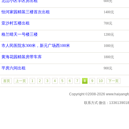
北山小区学区房出租
600元
怡河家园精装三楼首次出租
1400元
亚沙村五楼出租
700元
格兰晴天一号楼三楼
1200元
市人民医院东300米，新元广场西100米
1000元
黄海花园精装房带车库
1800元
平房六间出租
900元
首页
上一页
1
2
3
4
5
6
7
8
9
10
下一页
Copyright ©2008-2026 www.haiyangf
联系方式 微信：13361390183 