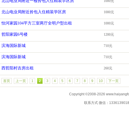
北山电业局附近一楼拎包入住精装学区房
1000元
北山电业局附近拎包入住精装学区房
1000元
怡河家园104平方三室两厅全明户型出租
1000元
哲阳家园6号楼
1200元
滨海国际新城
710元
滨海国际新城
710元
西哲阳村吉房出租
260元
首页
上一页
1
2
3
4
5
6
7
8
9
10
下一页
Copyright ©2008-2026 www.haiyangf
联系方式 微信：13361390183 