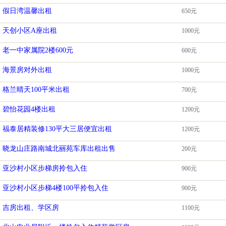
假日湾温馨出租
650元
天创小区A座出租
1000元
老一中家属院2楼600元
600元
海景房对外出租
1000元
格兰晴天100平米出租
700元
碧怡花园4楼出租
1200元
福泰居精装修130平大三居便宜出租
1200元
晓龙山庄路南城北丽苑车库出租出售
200元
亚沙村小区步梯房拎包入住
900元
亚沙村小区步梯4楼100平拎包入住
900元
吉房出租、学区房
1100元