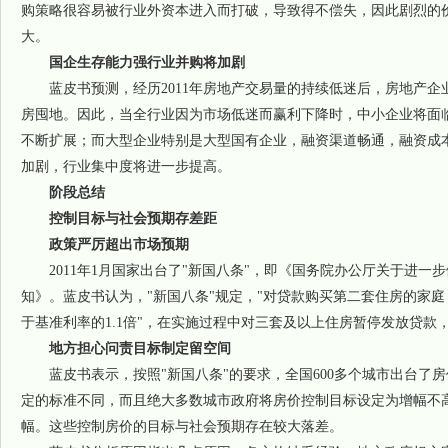
购策略很容易被行业外资本进入而打破，导致得不偿失，因此剧烈的
大。
国企生存能力强行业并购将加剧
蓝皮书预测，经历2011年房地产交易量的持续低迷后，房地产企
房囤地。因此，当全行业因为市场低迷而赢利下降时，中小企业将面
不断扩展；而大型企业特别是大型国有企业，融资渠道畅通，融资成
加剧，行业集中度将进一步提高。
阶段总结
控制目标与社会预期存差距
政策严厉超出市场预期
2011年1月国家出台了"新国八条"，即《国务院办公厅关于进一
知》。蓝皮书认为，"新国八条"规定，"对贷款购买第二套住房的家庭
于基准利率的1.1倍"，在实施过程中对三套及以上住房暂停发放贷款
地方担心问责目标制定留空间
蓝皮书表示，按照"新国八条"的要求，全国600多个城市出台了房
定的标准不同，而且绝大多数城市政府将房价控制目标设定为增幅不高
幅。这些控制房价的目标与社会预期存在较大落差。