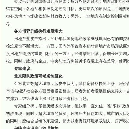
蓝皮书分析原因指出几点原因：各方均缺乏经验；地方政府担心完
留有空间；各地互相参照制定控制目标。更深层次的原因是，土地财
担心房地产市场疲软影响财政收入；另外，一些地方在制定控制目标
考。
各方博弈升级执行难度增大
房地产蓝皮书指出，2012年我国房地产政策继续巩固已有的调控
控难度也不断增大。一方面，国内外闲置资本仍对房地产市场形成巨
度房地产调控的重要目标；另一方面，经济增速回落，保增长压力增
松。同时，政府与企业、中央与地方利益诉求客观上存在差异，使调
专家建议
北京限购政策可考虑制度化
针对北京等超大城市，蓝皮书认为，其住房价格快速上涨，房价高
市场与经济社会各方面因素紧密相连，后者为前者发展提供支撑力，
支撑力，继续快速上涨可能引致经济社会问题。
专家组分析，尽管历经多次调控，但效果一直欠佳，唯"限购"政
初步显现。同时，超大城市的资源、环境压力日益加大，城市的人口
的同时，应结合城镇体系建设、超大城市资源环境承载能力、房产税
保障房应设专门管理机构