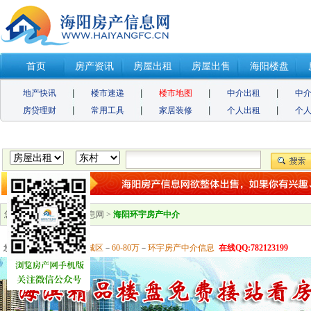
首页
房产资讯
房屋出租
房屋出售
海阳楼盘
地产快讯
楼市速递
楼市地图
中介出租
中
房贷理财
常用工具
家居装修
个人出租
个
您的位置：
海阳房产信息网
>
海阳环宇房产中介
您当前正在浏览：
全部城区
－
60-80万
－
环宇房产中介信息
在线QQ:782123199