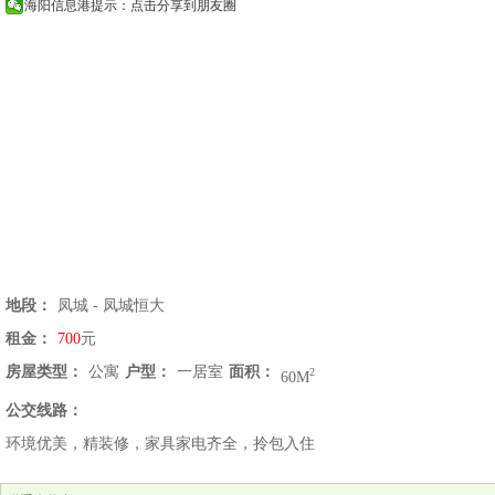
海阳信息港提示：点击分享到朋友圈
地段：
凤城 - 凤城恒大
租金：
700
元
房屋类型：
公寓
户型：
一居室
面积：
2
60M
公交线路：
环境优美，精装修，家具家电齐全，拎包入住