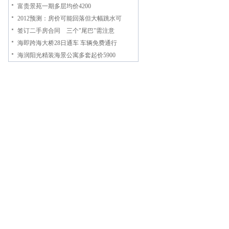
富贵景苑一期多层均价4200
2012预测：房价可能回落但大幅跳水可
签订二手房合同 三个"尾巴"需注意
海即跨海大桥28日通车 车辆免费通行
海润阳光精装海景公寓多套起价5900