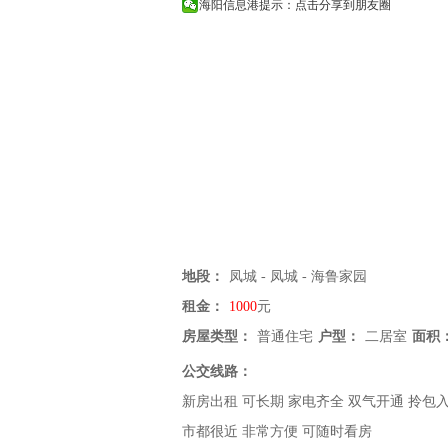
海阳信息港提示：点击分享到朋友圈
地段：
凤城 - 凤城 - 海鲁家园
租金：
1000
元
房屋类型：
普通住宅
户型：
二居室
面积
公交线路：
新房出租 可长期 家电齐全 双气开通 拎包
市都很近 非常方便 可随时看房