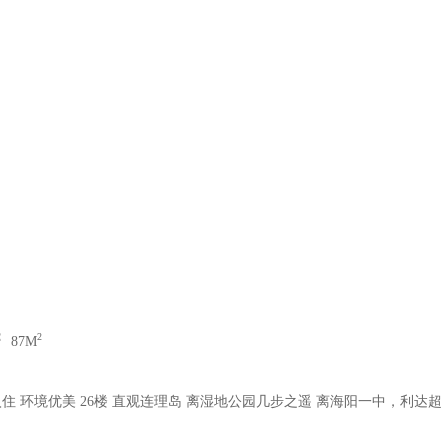
：
2
87M
入住 环境优美 26楼 直观连理岛 离湿地公园几步之遥 离海阳一中，利达超