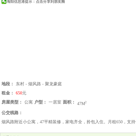
海阳信息港提示：点击分享到朋友圈
地段：
东村 - 烟风路 - 聚龙豪庭
租金：
650
元
房屋类型：
公寓
户型：
一居室
面积：
2
47M
公交线路：
烟风路附近小公寓，47平精装修，家电齐全，拎包入住。月租650，支持